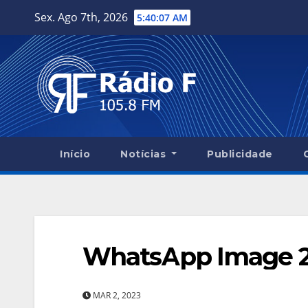
Skip
Sex. Ago 7th, 2026
5:40:08 AM
to
content
Início
Notícias
Publicidade
WhatsApp Image 20
MAR 2, 2023