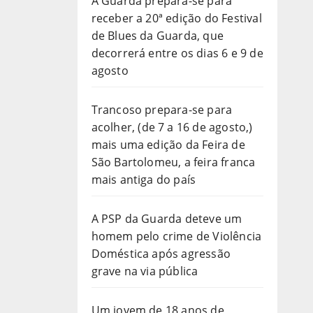
A Guarda prepara-se para
receber a 20ª edição do Festival
de Blues da Guarda, que
decorrerá entre os dias 6 e 9 de
agosto
Trancoso prepara-se para
acolher, (de 7 a 16 de agosto,)
mais uma edição da Feira de
São Bartolomeu, a feira franca
mais antiga do país
A PSP da Guarda deteve um
homem pelo crime de Violência
Doméstica após agressão
grave na via pública
Um jovem de 18 anos de