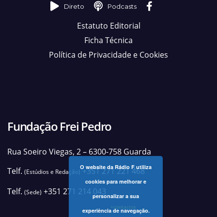
Direto
Podcasts
Estatuto Editorial
Ficha Técnica
Política de Privacidade e Cookies
Fundação Frei Pedro
Rua Soeiro Viegas, 2 – 6300-758 Guarda
O website da Rádio F utiliza
Telf.
+351 271 221 468
(Estúdios e Redação)
cookies para melhorar e
Telf.
+351 271 214 043
(Sede)
personalizar a sua
+contactos
experiência de navegação.