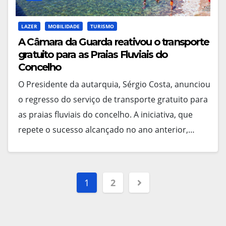
LAZER
MOBILIDADE
TURISMO
A Câmara da Guarda reativou o transporte
gratuito para as Praias Fluviais do
Concelho
O Presidente da autarquia, Sérgio Costa, anunciou
o regresso do serviço de transporte gratuito para
as praias fluviais do concelho. A iniciativa, que
repete o sucesso alcançado no ano anterior,…
Navegação
1
2
de
artigos