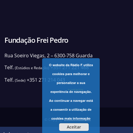
Fundação Frei Pedro
Rua Soeiro Viegas, 2 – 6300-758 Guarda
O website da Rádio F utiliza
Telf.
+351 271 221 468
(Estúdios e Redação)
cookies para melhorar e
Telf.
+351 271 214 043
(Sede)
personalizar a sua
+contactos
experiência de navegação.
Ao continuar a navegar está
a consentir a utilização de
cookies
mais informação
© Copyright 2025 Rádio F
Aceitar