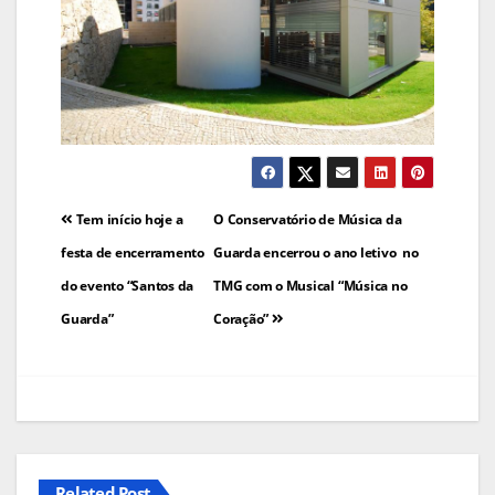
Navegação
Tem início hoje a
O Conservatório de Música da
de
festa de encerramento
Guarda encerrou o ano letivo no
do evento “Santos da
TMG com o Musical “Música no
artigos
Guarda”
Coração”
Related Post