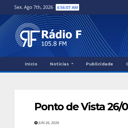
Skip
Sex. Ago 7th, 2026
4:56:08 AM
to
content
Início
Notícias
Publicidade
Ponto de Vista 26/
JUN 26, 2026