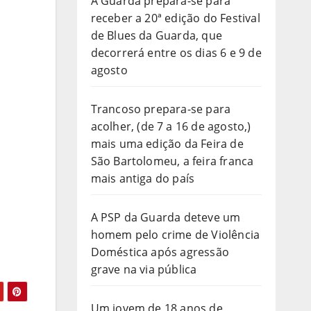
A Guarda prepara-se para
receber a 20ª edição do Festival
de Blues da Guarda, que
decorrerá entre os dias 6 e 9 de
agosto
Trancoso prepara-se para
acolher, (de 7 a 16 de agosto,)
mais uma edição da Feira de
São Bartolomeu, a feira franca
mais antiga do país
A PSP da Guarda deteve um
homem pelo crime de Violência
Doméstica após agressão
grave na via pública
Um jovem de 18 anos de