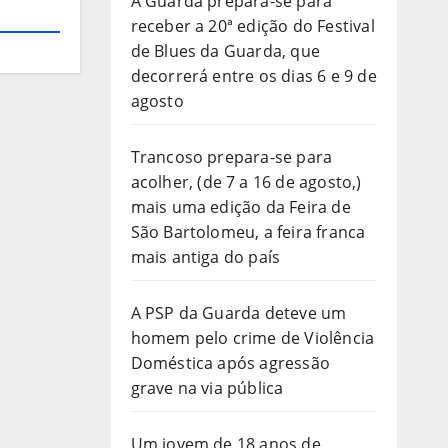
A Guarda prepara-se para
receber a 20ª edição do Festival
de Blues da Guarda, que
decorrerá entre os dias 6 e 9 de
agosto
Trancoso prepara-se para
acolher, (de 7 a 16 de agosto,)
mais uma edição da Feira de
São Bartolomeu, a feira franca
mais antiga do país
A PSP da Guarda deteve um
homem pelo crime de Violência
Doméstica após agressão
grave na via pública
Um jovem de 18 anos de