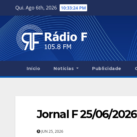
Skip
Qui. Ago 6th, 2026
10:33:25 PM
to
content
Início
Notícias
Publicidade
Jornal F 25/06/2026
JUN 25, 2026