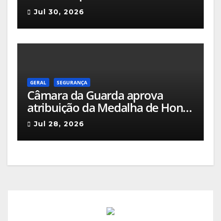
Ciência e Inovação 2026 com
Jul 30, 2026
seleção de três sessões
científicas
GERAL
SEGURANÇA
Câmara da Guarda aprova
atribuição da Medalha de Honra
de Grau Ouro à Associação
Jul 28, 2026
Humanitária de Bombeiros
Voluntários da Guarda