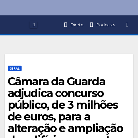
Skip
to
content
Direto
Podcasts
GERAL
Câmara da Guarda
adjudica concurso
público, de 3 milhões
de euros, para a
alteração e ampliação