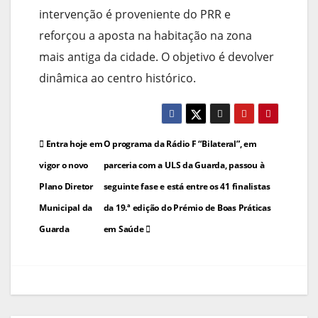
intervenção é proveniente do PRR e
reforçou a aposta na habitação na zona
mais antiga da cidade. O objetivo é devolver
dinâmica ao centro histórico.
Navegação
Entra hoje em
O programa da Rádio F “Bilateral”, em
de
vigor o novo
parceria com a ULS da Guarda, passou à
Plano Diretor
seguinte fase e está entre os 41 finalistas
artigos
Municipal da
da 19.ª edição do Prémio de Boas Práticas
Guarda
em Saúde