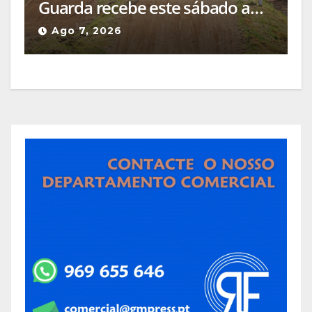
Guarda recebe este sábado a
Etapa do Campeonato Nacional
Ago 7, 2026
de Supercross