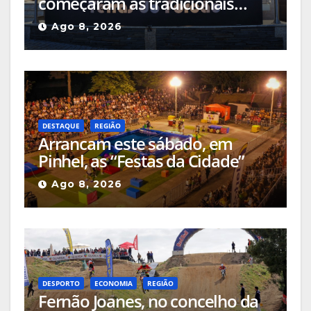
começaram as tradicionais
capeias que prometem animar
Ago 8, 2026
o mês
DESTAQUE
REGIÃO
Arrancam este sábado, em
Pinhel, as “Festas da Cidade”
Ago 8, 2026
DESPORTO
ECONOMIA
REGIÃO
Fernão Joanes, no concelho da