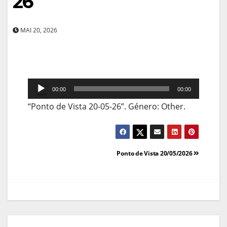
26
MAI 20, 2026
Reprodutor
00:00
00:00
de
“Ponto de Vista 20-05-26”. Género: Other.
áudio
Navegação
Ponto de Vista 20/05/2026
de
artigos