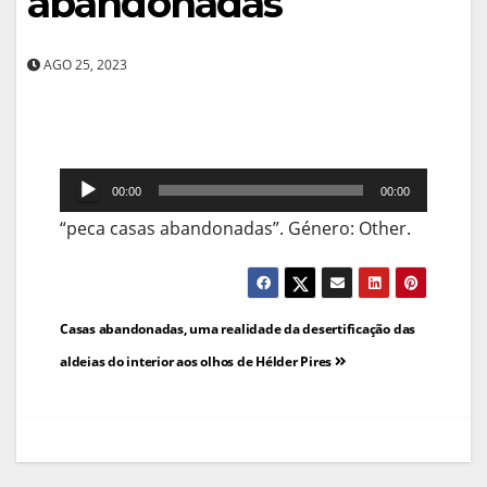
abandonadas
AGO 25, 2023
Reprodutor
00:00
00:00
de
“peca casas abandonadas”. Género: Other.
áudio
Navegação
Casas abandonadas, uma realidade da desertificação das
de
aldeias do interior aos olhos de Hélder Pires
artigos