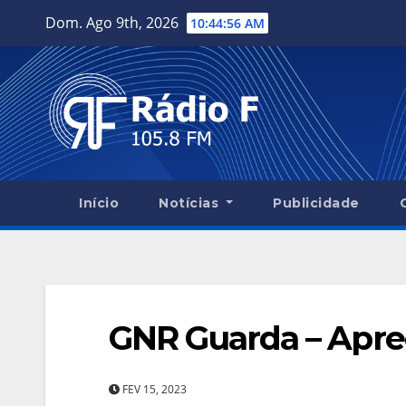
Skip
Dom. Ago 9th, 2026
10:44:56 AM
to
content
Início
Notícias
Publicidade
GNR Guarda – Apre
FEV 15, 2023