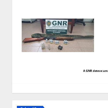
Navegação
A GNR deteve um h
de
artigos