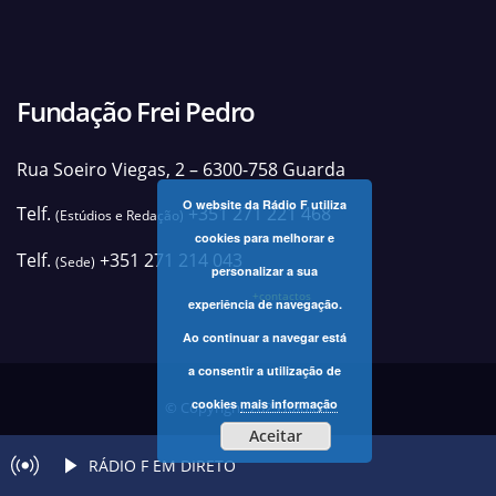
Fundação Frei Pedro
Rua Soeiro Viegas, 2 – 6300-758 Guarda
O website da Rádio F utiliza
Telf.
+351 271 221 468
(Estúdios e Redação)
cookies para melhorar e
Telf.
+351 271 214 043
(Sede)
personalizar a sua
+contactos
experiência de navegação.
Ao continuar a navegar está
a consentir a utilização de
cookies
mais informação
© Copyright 2025 Rádio F
Aceitar
RÁDIO F EM DIRETO