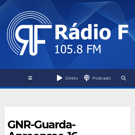
Skip
to
content
Direto
Podcasts
GNR-Guarda-