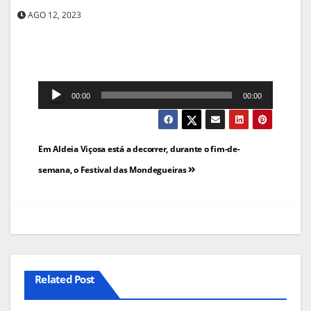
AGO 12, 2023
Reprodutor
00:00
00:00
de
áudio
Navegação
Em Aldeia Viçosa está a decorrer, durante o fim-de-
de
semana, o Festival das Mondegueiras
artigos
Related Post