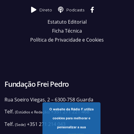
Direto
Podcasts
Estatuto Editorial
Ficha Técnica
Política de Privacidade e Cookies
Fundação Frei Pedro
Rua Soeiro Viegas, 2 – 6300-758 Guarda
O website da Rádio F utiliza
Telf.
+351 271 221 468
(Estúdios e Redação)
cookies para melhorar e
Telf.
+351 271 214 043
(Sede)
personalizar a sua
+contactos