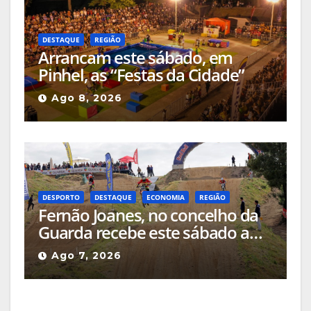
DESTAQUE
REGIÃO
Arrancam este sábado, em
Pinhel, as “Festas da Cidade”
Ago 8, 2026
DESPORTO
DESTAQUE
ECONOMIA
REGIÃO
Fernão Joanes, no concelho da
Guarda recebe este sábado a
Etapa do Campeonato Nacional
Ago 7, 2026
de Supercross