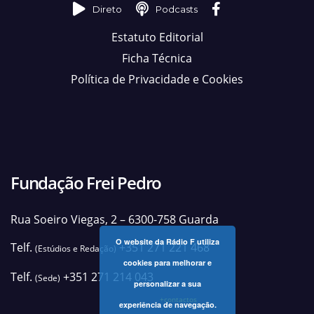
Direto
Podcasts
Estatuto Editorial
Ficha Técnica
Política de Privacidade e Cookies
Fundação Frei Pedro
Rua Soeiro Viegas, 2 – 6300-758 Guarda
O website da Rádio F utiliza
Telf.
+351 271 221 468
(Estúdios e Redação)
cookies para melhorar e
Telf.
+351 271 214 043
(Sede)
personalizar a sua
+contactos
experiência de navegação.