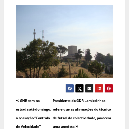
Navegação
GNR tem na
Presidente do GDR Lamierinhas
de
estrada até domingo,
refere que as afirmações do técnico
a operação “Controlo
de futsal da colectividade, parecem
artigos
de Velocidade”
uma anedota