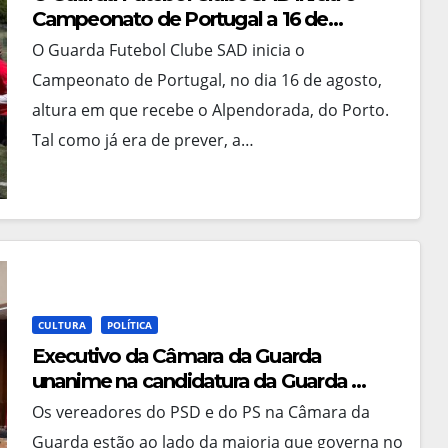
Campeonato de Portugal a 16 de
agosto
O Guarda Futebol Clube SAD inicia o
Campeonato de Portugal, no dia 16 de agosto,
altura em que recebe o Alpendorada, do Porto.
Tal como já era de prever, a…
CULTURA
POLÍTICA
Executivo da Câmara da Guarda
unanime na candidatura da Guarda a
capital portuguesa da Cultura em
Os vereadores do PSD e do PS na Câmara da
2028
Guarda estão ao lado da maioria que governa no