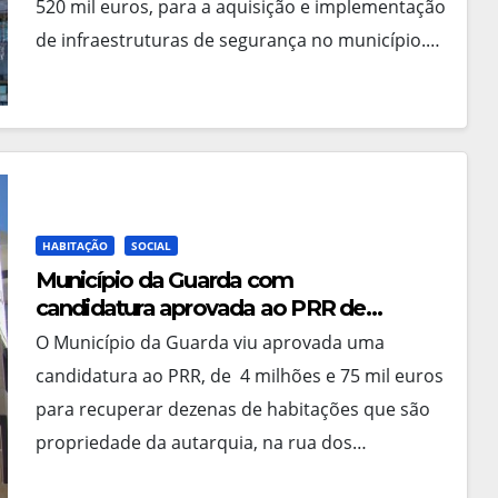
520 mil euros, para a aquisição e implementação
de infraestruturas de segurança no município.…
HABITAÇÃO
SOCIAL
Município da Guarda com
candidatura aprovada ao PRR de
mais de 4 milhões de euros, para
O Município da Guarda viu aprovada uma
recuperar habitações sociais na rua
candidatura ao PRR, de 4 milhões e 75 mil euros
dos Amores, Avenida da Igreja e no
para recuperar dezenas de habitações que são
Rio Diz
propriedade da autarquia, na rua dos…