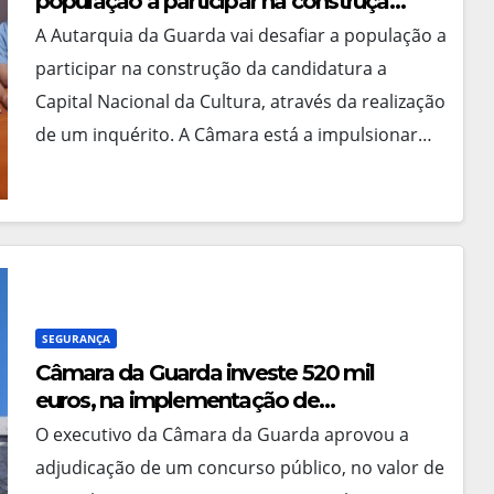
população a participar na construção
da candidatura a Capital Nacional da
A Autarquia da Guarda vai desafiar a população a
Cultura 2028
participar na construção da candidatura a
Capital Nacional da Cultura, através da realização
de um inquérito. A Câmara está a impulsionar…
SEGURANÇA
Câmara da Guarda investe 520 mil
euros, na implementação de
infraestruturas de segurança no
O executivo da Câmara da Guarda aprovou a
município
adjudicação de um concurso público, no valor de