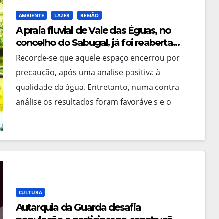
AMBIENTE
LAZER
REGIÃO
A praia fluvial de Vale das Éguas, no
concelho do Sabugal, já foi reaberta
ao público e está apta a receber
Recorde-se que aquele espaço encerrou por
banhistas
precaução, após uma análise positiva à
qualidade da água. Entretanto, numa contra
análise os resultados foram favoráveis e o
Município procedeu à retirada da…
CULTURA
Autarquia da Guarda desafia