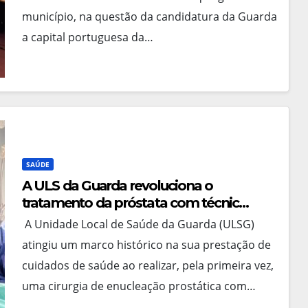
município, na questão da candidatura da Guarda
a capital portuguesa da…
SAÚDE
A ULS da Guarda revoluciona o
tratamento da próstata com técnica
de laser inovadora
A Unidade Local de Saúde da Guarda (ULSG)
atingiu um marco histórico na sua prestação de
cuidados de saúde ao realizar, pela primeira vez,
uma cirurgia de enucleação prostática com…