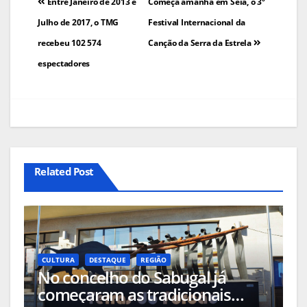
Navegação
Entre Janeiro de 2013 e
Começa amanhã em Seia, o 3º
de
Julho de 2017, o TMG
Festival Internacional da
recebeu 102 574
Canção da Serra da Estrela
artigos
espectadores
Related Post
CULTURA
DESTAQUE
REGIÃO
No concelho do Sabugal já
começaram as tradicionais