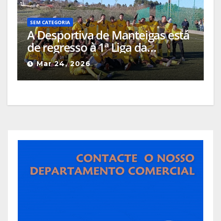
SEM CATEGORIA
A Desportiva de Manteigas está
de regresso à 1ª Liga da
Associação de Futebol da
Mar 24, 2026
Guarda