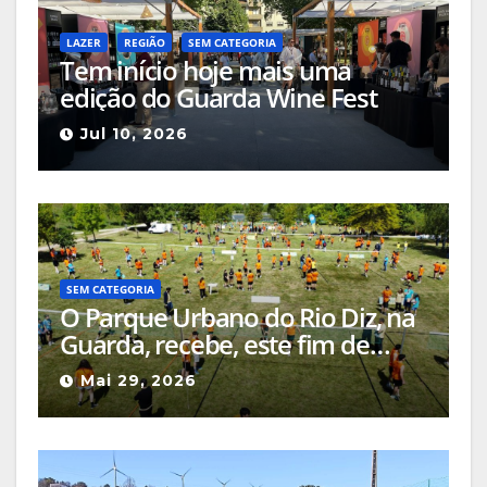
LAZER
REGIÃO
SEM CATEGORIA
Tem início hoje mais uma
edição do Guarda Wine Fest
Jul 10, 2026
SEM CATEGORIA
O Parque Urbano do Rio Diz, na
Guarda, recebe, este fim de
semana, a Final Nacional do
Mai 29, 2026
Gira Volei