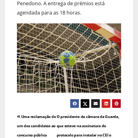
Penedono. A entrega de prémios está
agendada para as 18 horas.
Navegação
Uma reclamação de
O presidente da câmara da Guarda,
de
um dos candidatos ao
que esteve na assinatura do
concurso público
protocolo para instalar no CEI o