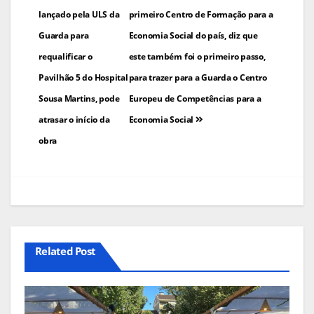
artigos
lançado pela ULS da
primeiro Centro de Formação para a
Guarda para
Economia Social do país, diz que
requalificar o
este também foi o primeiro passo,
Pavilhão 5 do Hospital
para trazer para a Guarda o Centro
Sousa Martins, pode
Europeu de Competências para a
atrasar o início da
Economia Social
obra
Related Post