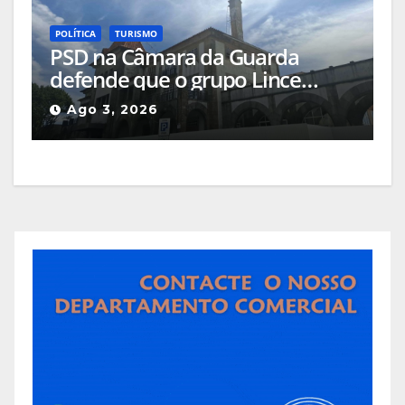
POLÍTICA
TURISMO
PSD na Câmara da Guarda
defende que o grupo Lince
deveria apresentar, na cidade, o
Ago 3, 2026
projeto que pretende
implementar no Hotel Turismo