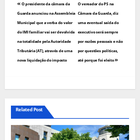
Navegação
O presidente da câmara da
O vereador do PS na
de
Guarda anunciou na Assembleia
Câmara da Guarda, diz
Municipal que a verba do valor
uma eventual saída do
artigos
do IMI familiar vai ser devolvida
executivo será sempre
na totalidade pela Autoridade
por razões pessoais e não
Tributária (AT), através de uma
por questões políticas,
nova liquidação do imposto
até porque foi eleito
Related Post