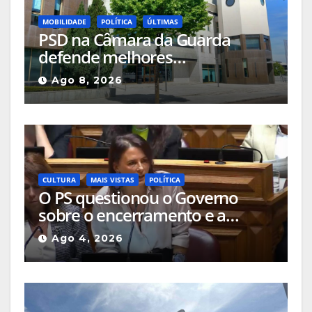
MOBILIDADE
POLÍTICA
ÚLTIMAS
PSD na Câmara da Guarda
defende melhores
acessibilidades para pessoas
Ago 8, 2026
com mobilidade reduzida nos
locais públicos ou até nas
passadeiras
CULTURA
MAIS VISTAS
POLÍTICA
O PS questionou o Governo
sobre o encerramento e a
alteração de uso das salas de
Ago 4, 2026
cinema da Guarda