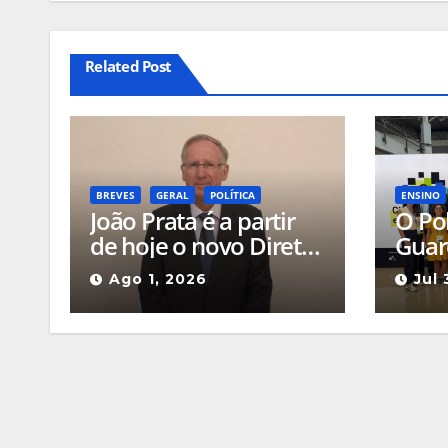
Related Post
BREVES
GERAL
POLÍTICA
ENSINO
João Prata é a partir
O Pol
de hoje o novo Diretor
Guar
do Instituto de
dest
Ago 1, 2026
Jul
Emprego e Formação
Ciên
Profissional da
2026
Guarda
três
cient