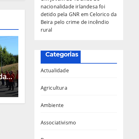
nacionalidade irlandesa foi
detido pela GNR em Celorico da
Beira pelo crime de incêndio
rural
Categorias
a
Actualidade
da
 de
Agricultura
Ambiente
arda
Associativismo