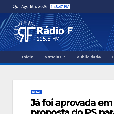
Skip
Qui. Ago 6th, 2026
1:43:49 PM
to
content
Início
Notícias
Publicidade
GERAL
Já foi aprovada em 
proposta do PS par