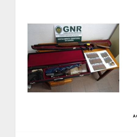
Navegação
A 
de