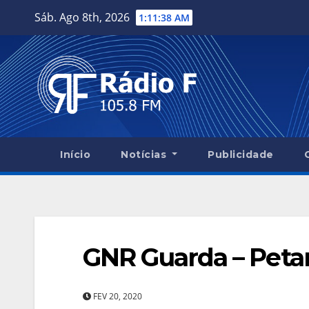
Skip
Sáb. Ago 8th, 2026
1:11:39 AM
to
content
Início
Notícias
Publicidade
GNR Guarda – Peta
FEV 20, 2020