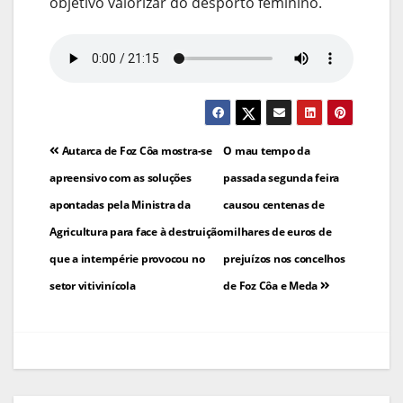
objetivo valorizar do desporto feminino.
Navegação
Autarca de Foz Côa mostra-se
O mau tempo da
de
apreensivo com as soluções
passada segunda feira
apontadas pela Ministra da
causou centenas de
artigos
Agricultura para face à destruição
milhares de euros de
que a intempérie provocou no
prejuízos nos concelhos
setor vitivinícola
de Foz Côa e Meda