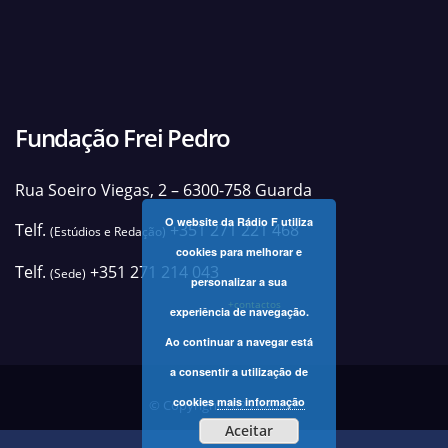
Fundação Frei Pedro
Rua Soeiro Viegas, 2 – 6300-758 Guarda
O website da Rádio F utiliza
Telf.
+351 271 221 468
(Estúdios e Redação)
cookies para melhorar e
Telf.
+351 271 214 043
(Sede)
personalizar a sua
+contactos
experiência de navegação.
Ao continuar a navegar está
a consentir a utilização de
cookies
mais informação
© Copyright 2025 Rádio F
Aceitar