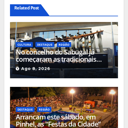
Related Post
CULTURA
DESTAQUE
REGIÃO
No concelho do Sabugal já
começaram as tradicionais
capeias que prometem animar
Ago 8, 2026
o mês
DESTAQUE
REGIÃO
Arrancam este sábado, em
Pinhel, as “Festas da Cidade”