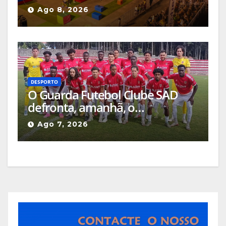
Ago 8, 2026
DESPORTO
O Guarda Futebol Clube SAD
defronta, amanhã, o
Sertanense, num jogo a contar
Ago 7, 2026
para a Supertaça da Beira
Interior