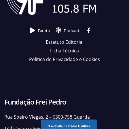
Direto
Podcasts
Estatuto Editorial
Ficha Técnica
Política de Privacidade e Cookies
Fundação Frei Pedro
Rua Soeiro Viegas, 2 – 6300-758 Guarda
O website da Rádio F utiliza
Telf.
+351 271 221 468
(Estúdios e Redação)