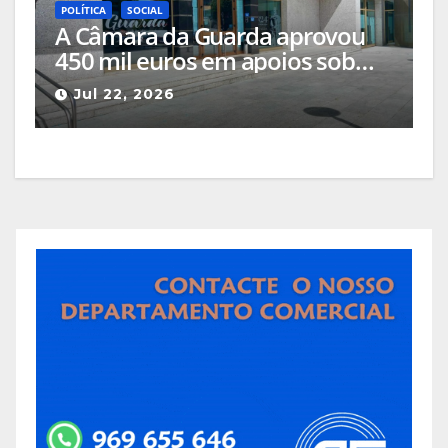
POLÍTICA
SOCIAL
A Câmara da Guarda aprovou
450 mil euros em apoios sob
críticas por parte da oposição
Jul 22, 2026