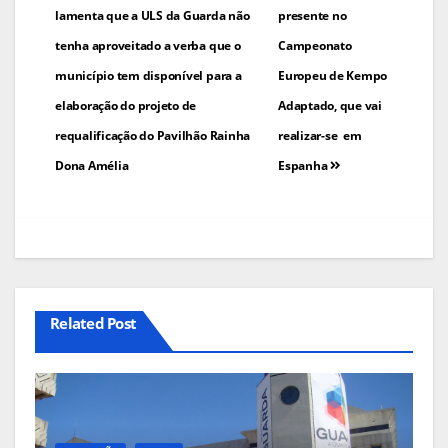
de
lamenta que a ULS da Guarda não
presente no
tenha aproveitado a verba que o
Campeonato
artigos
município tem disponível para a
Europeu de Kempo
elaboração do projeto de
Adaptado, que vai
requalificação do Pavilhão Rainha
realizar-se em
Dona Amélia
Espanha
Related Post