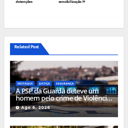
detenções
sensibilização
Related Post
DESTAQUE
JUSTIÇA
SEGURANÇA
A PSP da Guarda deteve um
homem pelo crime de Violência
Doméstica após agressão grave
Ago 6, 2026
na via pública