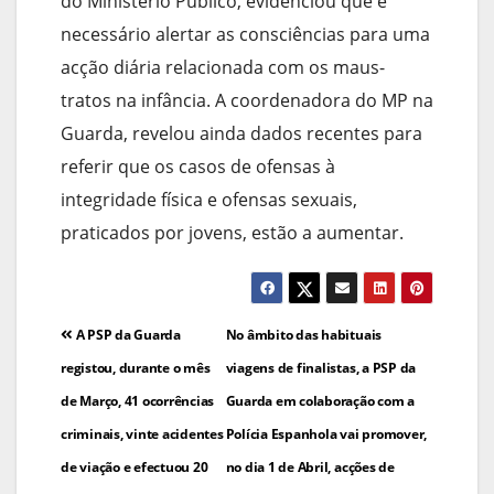
do Ministério Público, evidenciou que é
necessário alertar as consciências para uma
acção diária relacionada com os maus-
tratos na infância. A coordenadora do MP na
Guarda, revelou ainda dados recentes para
referir que os casos de ofensas à
integridade física e ofensas sexuais,
praticados por jovens, estão a aumentar.
Navegação
A PSP da Guarda
No âmbito das habituais
de
registou, durante o mês
viagens de finalistas, a PSP da
de Março, 41 ocorrências
Guarda em colaboração com a
artigos
criminais, vinte acidentes
Polícia Espanhola vai promover,
de viação e efectuou 20
no dia 1 de Abril, acções de