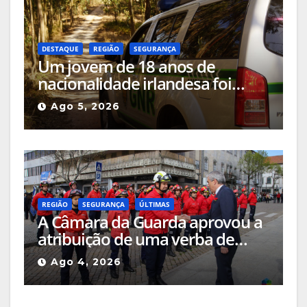
DESTAQUE
REGIÃO
SEGURANÇA
Um jovem de 18 anos de
nacionalidade irlandesa foi
detido pela GNR em Celorico da
Ago 5, 2026
Beira pelo crime de incêndio
rural
REGIÃO
SEGURANÇA
ÚLTIMAS
A Câmara da Guarda aprovou a
atribuição de uma verba de
cerca de 205 mil euros às
Ago 4, 2026
corporações de bombeiros do
concelho e a quatro equipas de