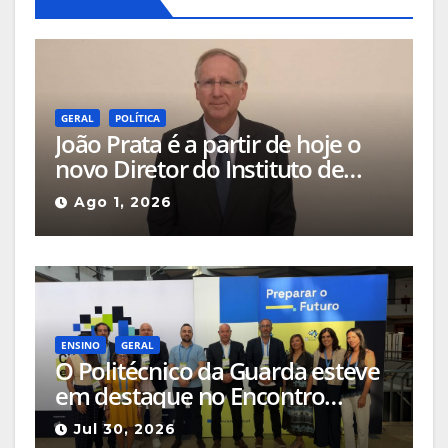
GERAL
POLÍTICA
João Prata é a partir de hoje o
novo Diretor do Instituto de
Emprego e Formação
Ago 1, 2026
Profissional da Guarda
ENSINO
GERAL
O Politécnico da Guarda esteve
em destaque no Encontro
Ciência e Inovação 2026 com
Jul 30, 2026
seleção de três sessões