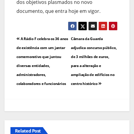
dos objetivos plasmados no novo
documento, que entra hoje em vigor.
Navegação
A Rádio F celebra os 36 anos
Câmara da Guarda
de
de existência com um jantar
adjudica concurso público,
comemorativo que juntou
de 3 milhões de euros,
artigos
diversas entidades,
para a alteração e
administradores,
ampliação de edifícios no
colaboradores e funcionários
centro histórico
Related Post