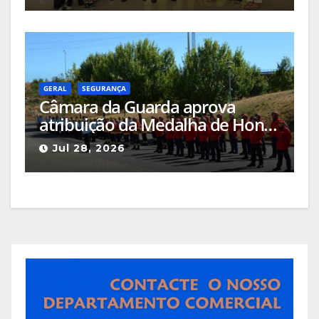
científicas
GERAL
SEGURANÇA
Câmara da Guarda aprova
atribuição da Medalha de Honra
de Grau Ouro à Associação
Jul 28, 2026
Humanitária de Bombeiros
Voluntários da Guarda