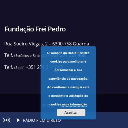
Fundação Frei Pedro
Rua Soeiro Viegas, 2 – 6300-758 Guarda
O website da Rádio F utiliza
Telf.
+351 271 221 468
(Estúdios e Redação)
cookies para melhorar e
Telf.
+351 271 214 043
(Sede)
personalizar a sua
+contactos
experiência de navegação.
Ao continuar a navegar está
a consentir a utilização de
cookies
mais informação
© Copyright 2025 Rádio F
Aceitar
RÁDIO F EM DIRETO