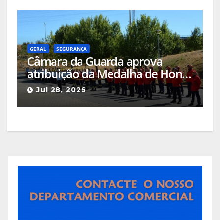
GERAL
SEGURANÇA
Câmara da Guarda aprova
atribuição da Medalha de Honra
de Grau Ouro à Associação
Jul 28, 2026
Humanitária de Bombeiros
Voluntários da Guarda