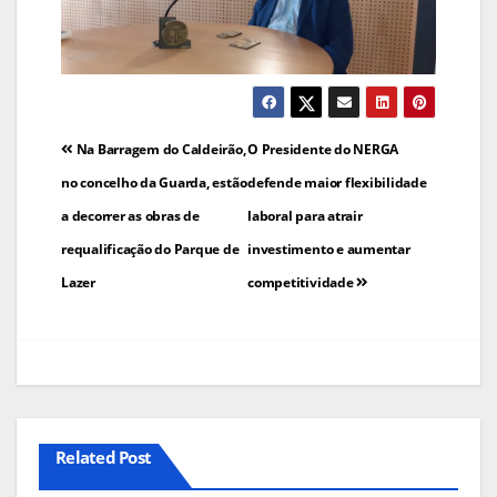
Navegação
Na Barragem do Caldeirão,
O Presidente do NERGA
de
no concelho da Guarda, estão
defende maior flexibilidade
a decorrer as obras de
laboral para atrair
artigos
requalificação do Parque de
investimento e aumentar
Lazer
competitividade
Related Post