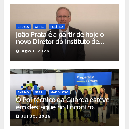
BREVES
GERAL
POLÍTICA
João Prata é a partir de hoje o
novo Diretor do Instituto de
Emprego e Formação
Ago 1, 2026
Profissional da Guarda
ENSINO
GERAL
MAIS VISTAS
O Politécnico da Guarda esteve
em destaque no Encontro
Ciência e Inovação 2026 com
Jul 30, 2026
seleção de três sessões
científicas