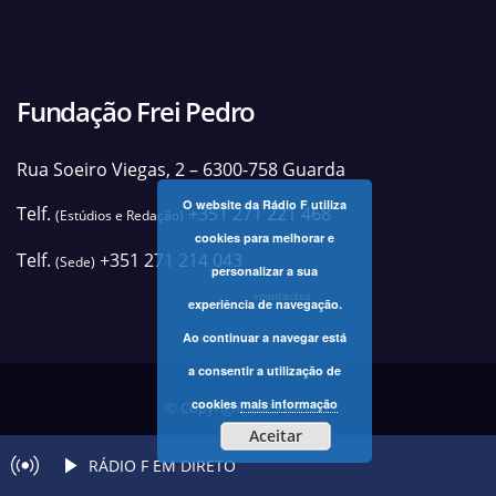
Fundação Frei Pedro
Rua Soeiro Viegas, 2 – 6300-758 Guarda
O website da Rádio F utiliza
Telf.
+351 271 221 468
(Estúdios e Redação)
cookies para melhorar e
Telf.
+351 271 214 043
(Sede)
personalizar a sua
+contactos
experiência de navegação.
Ao continuar a navegar está
a consentir a utilização de
cookies
mais informação
© Copyright 2025 Rádio F
Aceitar
RÁDIO F EM DIRETO