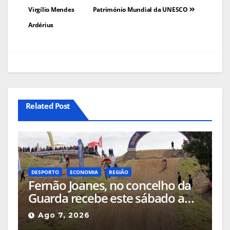
artigos
Virgílio Mendes
Património Mundial da UNESCO
Ardérius
Related Post
DESPORTO
ECONOMIA
REGIÃO
Fernão Joanes, no concelho da
Guarda recebe este sábado a
Etapa do Campeonato Nacional
Ago 7, 2026
de Supercross