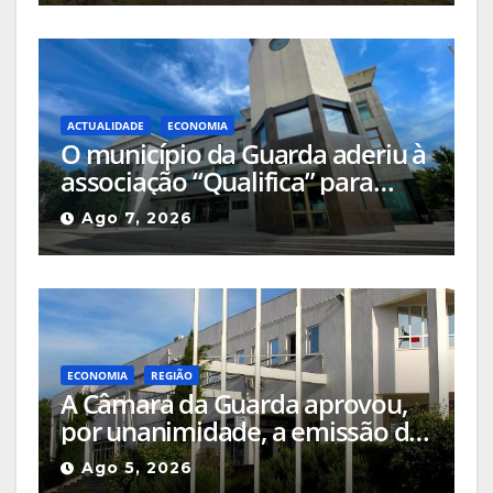
ACTUALIDADE
ECONOMIA
O município da Guarda aderiu à
associação “Qualifica” para
certificar e valorizar os produtos
Ago 7, 2026
locais
ECONOMIA
REGIÃO
A Câmara da Guarda aprovou,
por unanimidade, a emissão do
parecer favorável de estatuto
Ago 5, 2026
de Utilidade Pública para o