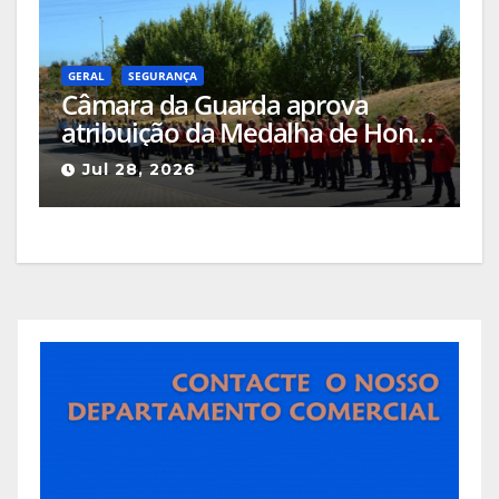
GERAL
SEGURANÇA
Câmara da Guarda aprova
atribuição da Medalha de Honra
de Grau Ouro à Associação
Jul 28, 2026
Humanitária de Bombeiros
Voluntários da Guarda