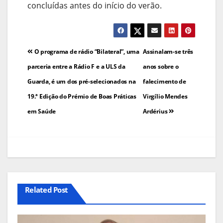
concluídas antes do início do verão.
Navegação
O programa de rádio “Bilateral”, uma
Assinalam-se três
de
parceria entre a Rádio F e a ULS da
anos sobre o
Guarda, é um dos pré-selecionados na
falecimento de
artigos
19.ª Edição do Prémio de Boas Práticas
Virgílio Mendes
em Saúde
Ardérius
Related Post