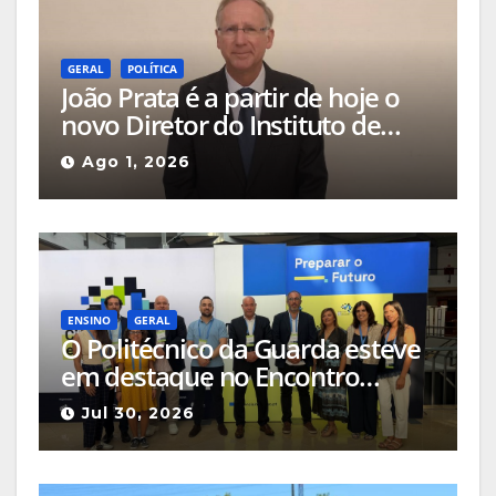
GERAL
POLÍTICA
João Prata é a partir de hoje o
novo Diretor do Instituto de
Emprego e Formação
Ago 1, 2026
Profissional da Guarda
ENSINO
GERAL
O Politécnico da Guarda esteve
em destaque no Encontro
Ciência e Inovação 2026 com
Jul 30, 2026
seleção de três sessões
científicas