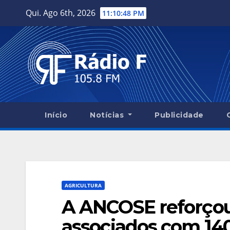
Skip
Qui. Ago 6th, 2026
11:10:49 PM
to
content
Início
Notícias
Publicidade
AGRICULTURA
A ANCOSE reforçou
associados com 14