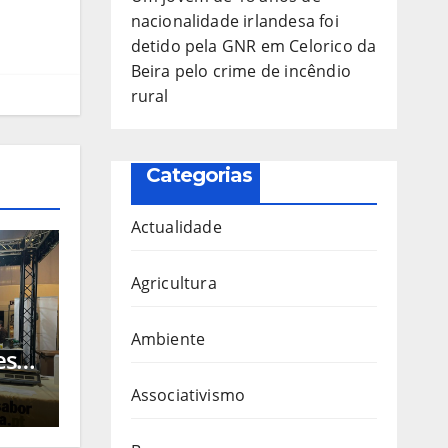
nacionalidade irlandesa foi
detido pela GNR em Celorico da
Beira pelo crime de incêndio
rural
Categorias
Actualidade
Agricultura
Ambiente
este
ais
Associativismo
ra