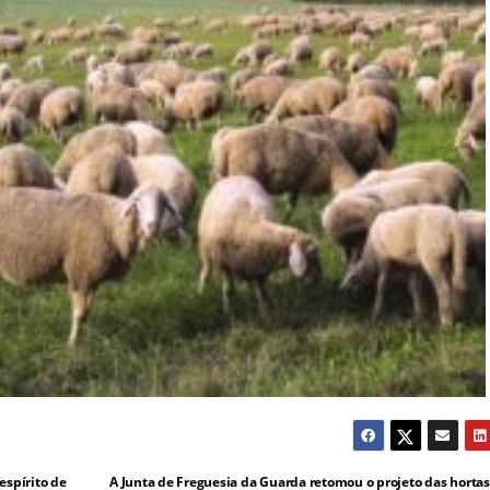
spírito de
A Junta de Freguesia da Guarda retomou o projeto das hortas