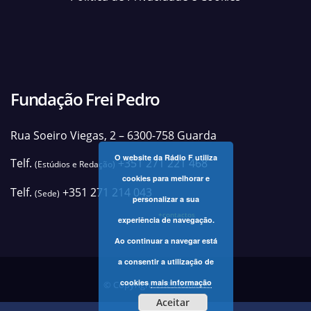
Fundação Frei Pedro
Rua Soeiro Viegas, 2 – 6300-758 Guarda
O website da Rádio F utiliza
Telf.
+351 271 221 468
(Estúdios e Redação)
cookies para melhorar e
Telf.
+351 271 214 043
(Sede)
personalizar a sua
+contactos
experiência de navegação.
Ao continuar a navegar está
a consentir a utilização de
cookies
mais informação
© Copyright 2025 Rádio F
Aceitar