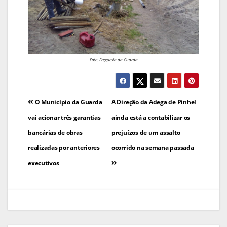
Foto: Freguesia da Guarda
Navegação
O Município da Guarda
A Direção da Adega de Pinhel
de
vai acionar três garantias
ainda está a contabilizar os
bancárias de obras
prejuízos de um assalto
artigos
realizadas por anteriores
ocorrido na semana passada
executivos