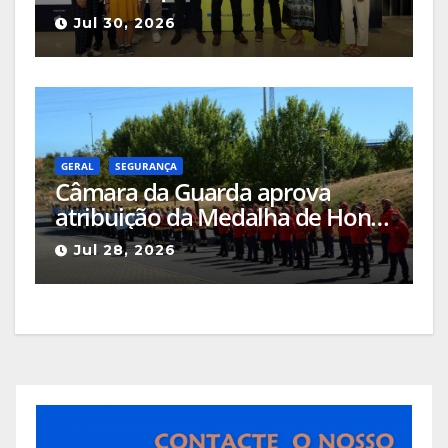
Ciência e Inovação 2026 com
Jul 30, 2026
seleção de três sessões
científicas
GERAL
SEGURANÇA
Câmara da Guarda aprova
atribuição da Medalha de Honra
de Grau Ouro à Associação
Jul 28, 2026
Humanitária de Bombeiros
Voluntários da Guarda