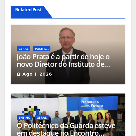
Related Post
GERAL
POLÍTICA
João Prata é a partir de hoje o
novo Diretor do Instituto de
Emprego e Formação
Ago 1, 2026
Profissional da Guarda
ENSINO
GERAL
O Politécnico da Guarda esteve
em destaque no Encontro