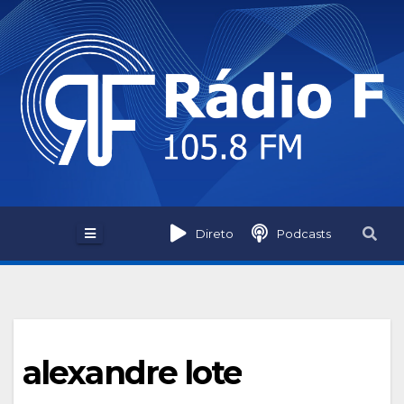
Skip
to
content
Direto
Podcasts
alexandre lote