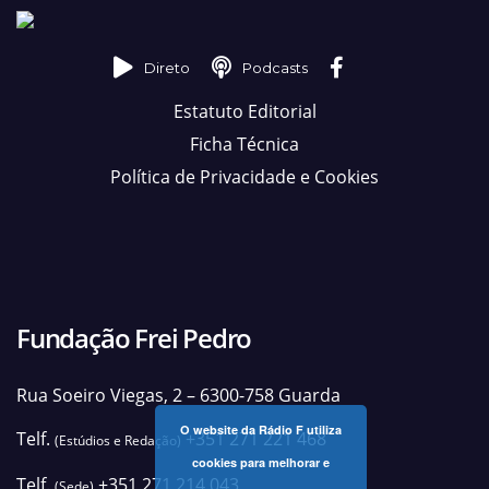
Direto
Podcasts
Estatuto Editorial
Ficha Técnica
Política de Privacidade e Cookies
Fundação Frei Pedro
Rua Soeiro Viegas, 2 – 6300-758 Guarda
O website da Rádio F utiliza
Telf.
+351 271 221 468
(Estúdios e Redação)
cookies para melhorar e
Telf.
+351 271 214 043
(Sede)