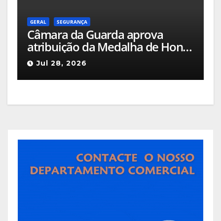
GERAL
SEGURANÇA
Câmara da Guarda aprova
atribuição da Medalha de Honra
de Grau Ouro à Associação
Jul 28, 2026
Humanitária de Bombeiros
Voluntários da Guarda