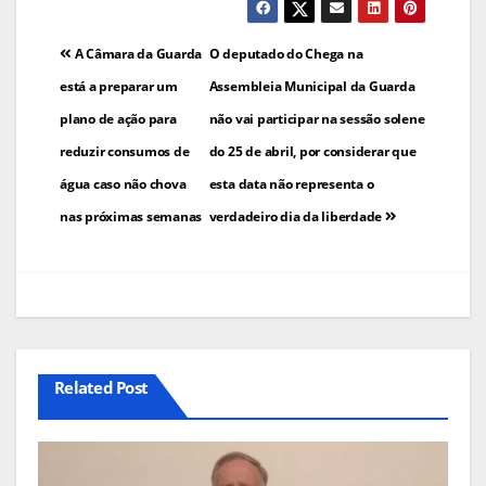
Navegação
A Câmara da Guarda
O deputado do Chega na
de
está a preparar um
Assembleia Municipal da Guarda
plano de ação para
não vai participar na sessão solene
artigos
reduzir consumos de
do 25 de abril, por considerar que
água caso não chova
esta data não representa o
nas próximas semanas
verdadeiro dia da liberdade
Related Post