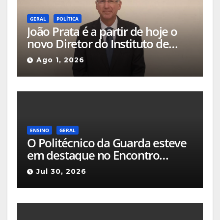
GERAL
POLÍTICA
João Prata é a partir de hoje o
novo Diretor do Instituto de
Emprego e Formação
Ago 1, 2026
Profissional da Guarda
ENSINO
GERAL
O Politécnico da Guarda esteve
em destaque no Encontro
Ciência e Inovação 2026 com
Jul 30, 2026
seleção de três sessões
científicas