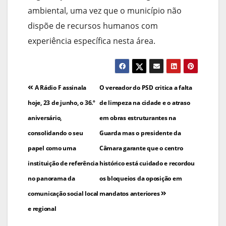
ambiental, uma vez que o município não
dispõe de recursos humanos com
experiência específica nesta área.
Navegação
A Rádio F assinala
O vereador do PSD critica a falta
de
hoje, 23 de junho, o 36.º
de limpeza na cidade e o atraso
aniversário,
em obras estruturantes na
artigos
consolidando o seu
Guarda mas o presidente da
papel como uma
Câmara garante que o centro
instituição de referência
histórico está cuidado e recordou
no panorama da
os bloqueios da oposição em
comunicação social local
mandatos anteriores
e regional