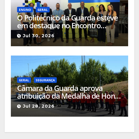
ENSINO
GERAL
O Politécnico da Guarda esteve
em destaque no Encontro
Ciência e Inovação 2026 com
Jul 30, 2026
seleção de três sessões
científicas
GERAL
SEGURANÇA
Câmara da Guarda aprova
atribuição da Medalha de Honra
de Grau Ouro à Associação
Jul 28, 2026
Humanitária de Bombeiros
Voluntários da Guarda