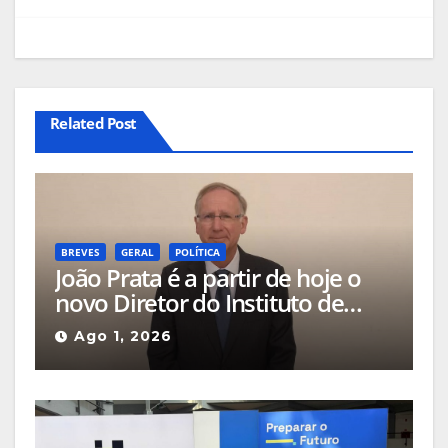
Related Post
BREVES
GERAL
POLÍTICA
João Prata é a partir de hoje o
novo Diretor do Instituto de
Emprego e Formação
Ago 1, 2026
Profissional da Guarda