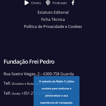
Direto
Podcasts
Estatuto Editorial
Ficha Técnica
Política de Privacidade e Cookies
Fundação Frei Pedro
Rua Soeiro Viegas, 2 – 6300-758 Guarda
O website da Rádio F utiliza
Telf.
+351 271 221 468
(Estúdios e Redação)
cookies para melhorar e
Telf.
+351 271 214 043
(Sede)
personalizar a sua
+contactos
experiência de navegação.