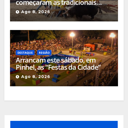
começaram as tradicionais
capeias que prometem animar
Ago 8, 2026
o mês
DESTAQUE
REGIÃO
Arrancam este sábado, em
Pinhel, as “Festas da Cidade”
Ago 8, 2026