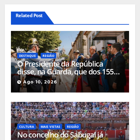
Related Post
DESTAQUE
REGIÃO
O Presidente da República
disse, na Guarda, que dos 155
milhões de euros anunciados
Ago 10, 2026
para a revitalização do Parque
Natural da Serra da Estrela,
«quase nada foi investido» até
ao momento
CULTURA
MAIS VISTAS
REGIÃO
No concelho do Sabugal já