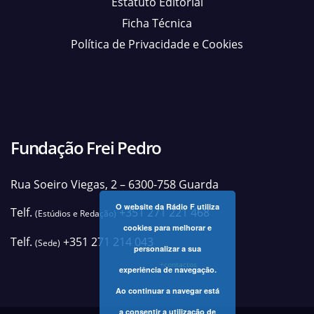
Estatuto Editorial
Ficha Técnica
Política de Privacidade e Cookies
Fundação Frei Pedro
Rua Soeiro Viegas, 2 – 6300-758 Guarda
O website da Rádio F utiliza
Telf.
+351 271 221 468
(Estúdios e Redação)
cookies para melhorar e
Telf.
+351 271 214 043
(Sede)
personalizar a sua
+contactos
experiência de navegação.
Ao continuar a navegar está
a consentir a utilização de