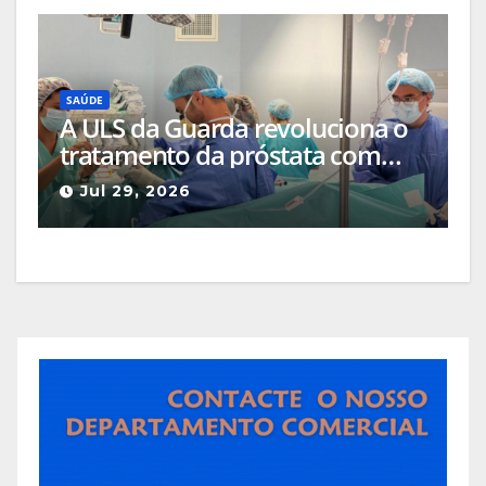
Misericórdias
SAÚDE
A ULS da Guarda revoluciona o
tratamento da próstata com
técnica de laser inovadora
Jul 29, 2026