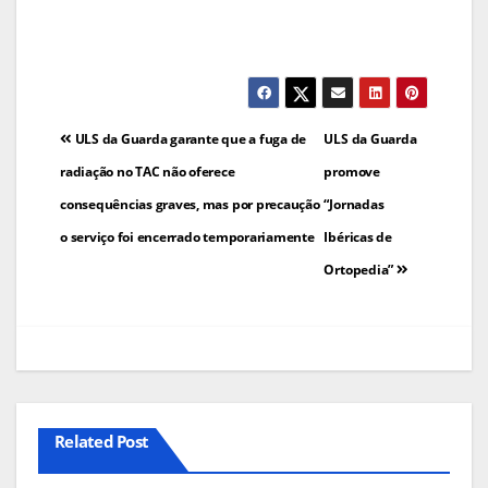
Navegação
ULS da Guarda garante que a fuga de
ULS da Guarda
de
radiação no TAC não oferece
promove
consequências graves, mas por precaução
“Jornadas
artigos
o serviço foi encerrado temporariamente
Ibéricas de
Ortopedia”
Related Post