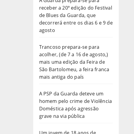
A Guarda prepara-se para
receber a 20ª edição do Festival
de Blues da Guarda, que
decorrerá entre os dias 6 e 9 de
agosto
Trancoso prepara-se para
acolher, (de 7 a 16 de agosto,)
mais uma edição da Feira de
São Bartolomeu, a feira franca
mais antiga do país
A PSP da Guarda deteve um
homem pelo crime de Violência
Doméstica após agressão
grave na via pública
Um jovem de 18 anos de