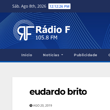
Skip
Sáb. Ago 8th, 2026
12:12:27 PM
to
content
Início
Notícias
Publicidade
eudardo brito
AGO 20, 2019