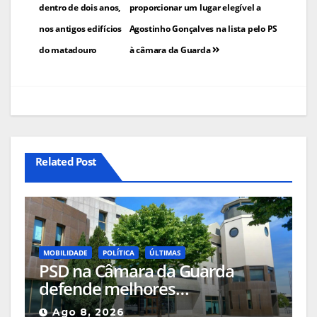
dentro de dois anos,
proporcionar um lugar elegível a
nos antigos edifícios
Agostinho Gonçalves na lista pelo PS
do matadouro
à câmara da Guarda
Related Post
MOBILIDADE
POLÍTICA
ÚLTIMAS
PSD na Câmara da Guarda
defende melhores
acessibilidades para pessoas
Ago 8, 2026