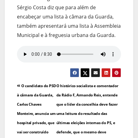
Sérgio Costa diz que para além de
encabeçar uma lista à câmara da Guarda,
também apresentará uma lista à Assembleia
Municipal e à freguesia urbana da Guarda.
Navegação
O candidato do PSD
O histórico socialista e comentador
de
à câmara da Guarda,
da Rádio F, Armando Reis, entende
Carlos Chaves
que o líder da concelhia deve fazer
artigos
Monteiro, anuncia um
uma leitura do resultado das
hospital privado, que
últimas eleições internas do PS, e
vai ser construído
defende, que o mesmo deve