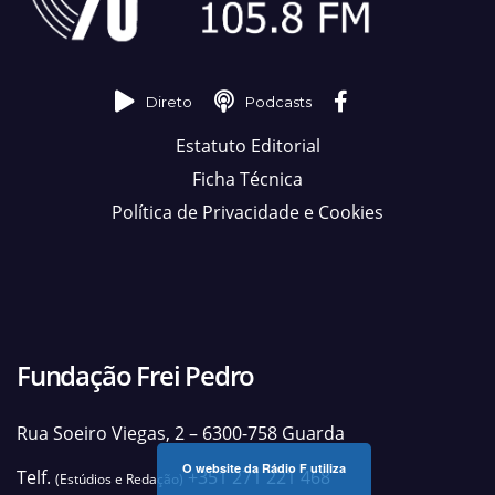
Direto
Podcasts
Estatuto Editorial
Ficha Técnica
Política de Privacidade e Cookies
Fundação Frei Pedro
Rua Soeiro Viegas, 2 – 6300-758 Guarda
O website da Rádio F utiliza
Telf.
+351 271 221 468
(Estúdios e Redação)