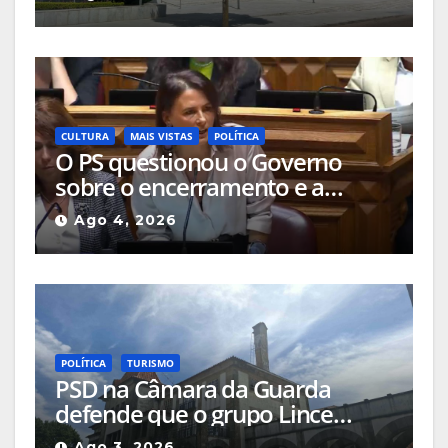
com mobilidade reduzida nos
locais públicos ou até nas
passadeiras
CULTURA
MAIS VISTAS
POLÍTICA
O PS questionou o Governo
sobre o encerramento e a
alteração de uso das salas de
Ago 4, 2026
cinema da Guarda
POLÍTICA
TURISMO
PSD na Câmara da Guarda
defende que o grupo Lince
deveria apresentar, na cidade, o
Ago 3, 2026