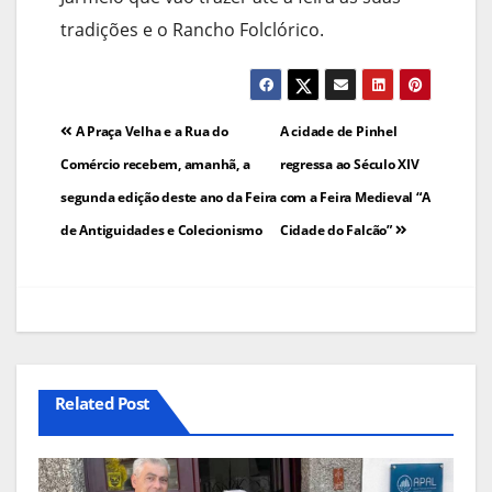
tradições e o Rancho Folclórico.
Navegação
A Praça Velha e a Rua do
A cidade de Pinhel
de
Comércio recebem, amanhã, a
regressa ao Século XIV
segunda edição deste ano da Feira
com a Feira Medieval “A
artigos
de Antiguidades e Colecionismo
Cidade do Falcão”
Related Post