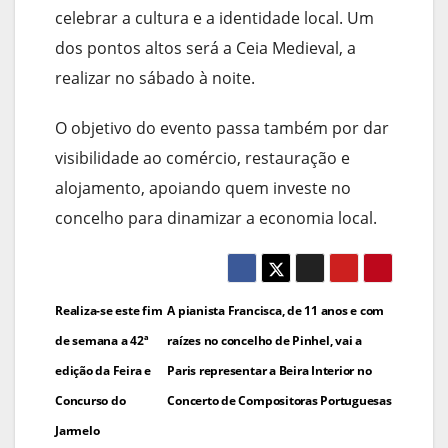
celebrar a cultura e a identidade local. Um
dos pontos altos será a Ceia Medieval, a
realizar no sábado à noite.
O objetivo do evento passa também por dar
visibilidade ao comércio, restauração e
alojamento, apoiando quem investe no
concelho para dinamizar a economia local.
Navegação
Realiza-se este fim
A pianista Francisca, de 11 anos e com
de
de semana a 42ª
raízes no concelho de Pinhel, vai a
edição da Feira e
Paris representar a Beira Interior no
artigos
Concurso do
Concerto de Compositoras Portuguesas
Jarmelo