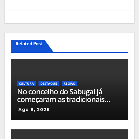
Related Post
CULTURA
DESTAQUE
REGIÃO
No concelho do Sabugal já
começaram as tradicionais
capeias que prometem animar
Ago 8, 2026
o mês