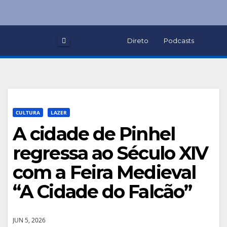
Skip
to
content
Direto
Podcasts
CULTURA
LAZER
A cidade de Pinhel
regressa ao Século XIV
com a Feira Medieval
“A Cidade do Falcão”
JUN 5, 2026