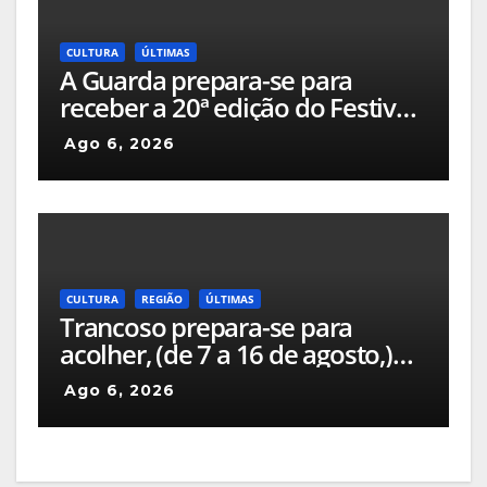
CULTURA
ÚLTIMAS
A Guarda prepara-se para
receber a 20ª edição do Festival
de Blues da Guarda, que
Ago 6, 2026
decorrerá entre os dias 6 e 9 de
agosto
CULTURA
REGIÃO
ÚLTIMAS
Trancoso prepara-se para
acolher, (de 7 a 16 de agosto,)
mais uma edição da Feira de
Ago 6, 2026
São Bartolomeu, a feira franca
mais antiga do país