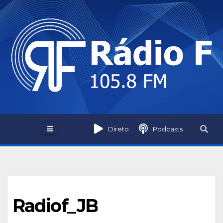
Skip
to
content
Direto
Podcasts
Radiof_JB