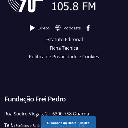
Direto
Podcasts
Estatuto Editorial
Ficha Técnica
Política de Privacidade e Cookies
Fundação Frei Pedro
Rua Soeiro Viegas, 2 – 6300-758 Guarda
O website da Rádio F utiliza
Telf.
+351 271 221 468
(Estúdios e Redação)