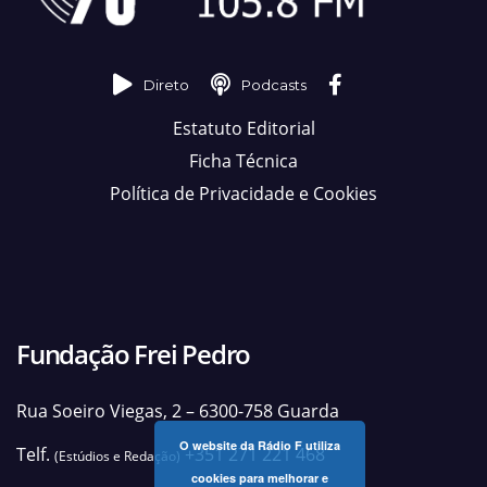
Direto
Podcasts
Estatuto Editorial
Ficha Técnica
Política de Privacidade e Cookies
Fundação Frei Pedro
Rua Soeiro Viegas, 2 – 6300-758 Guarda
O website da Rádio F utiliza
Telf.
+351 271 221 468
(Estúdios e Redação)
cookies para melhorar e