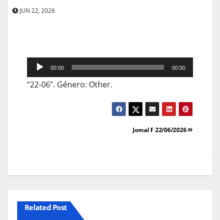
JUN 22, 2026
Reprodutor
00:00
00:00
de
“22-06”. Género: Other.
áudio
Navegação
Jornal F 22/06/2026
de
artigos
Related Post