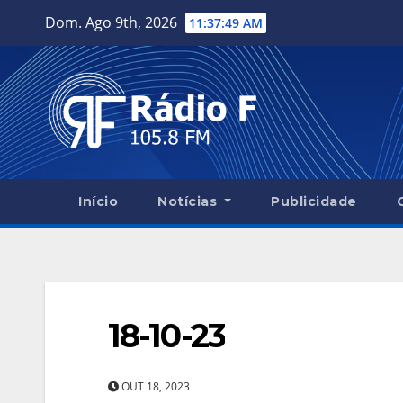
Skip
Dom. Ago 9th, 2026
11:37:50 AM
to
content
Início
Notícias
Publicidade
18-10-23
OUT 18, 2023