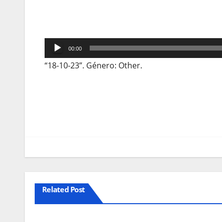
Reprodutor
00:00
de
“18-10-23”. Género: Other.
áudio
Navegação
de
artigos
Related Post