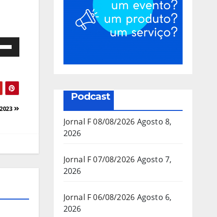
e
as
a/baixo
Podcast
a
/2023
mentar
Jornal F 08/08/2026
Agosto 8,
2026
inuir
Jornal F 07/08/2026
Agosto 7,
2026
ume.
Jornal F 06/08/2026
Agosto 6,
2026