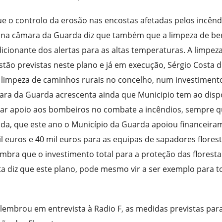
ue o controlo da erosão nas encostas afetadas pelos incênd
r na câmara da Guarda diz que também que a limpeza de b
cionante dos alertas para as altas temperaturas. A limpez
stão previstas neste plano e já em execução, Sérgio Costa d
 limpeza de caminhos rurais no concelho, num investiment
mara da Guarda acrescenta ainda que Municipio tem ao disp
tar apoio aos bombeiros no combate a incêndios, sempre 
inda, que este ano o Município da Guarda apoiou financeir
euros e 40 mil euros para as equipas de sapadores floresta
mbra que o investimento total para a proteção das floresta
ta diz que este plano, pode mesmo vir a ser exemplo para t
embrou em entrevista à Radio F, as medidas previstas para