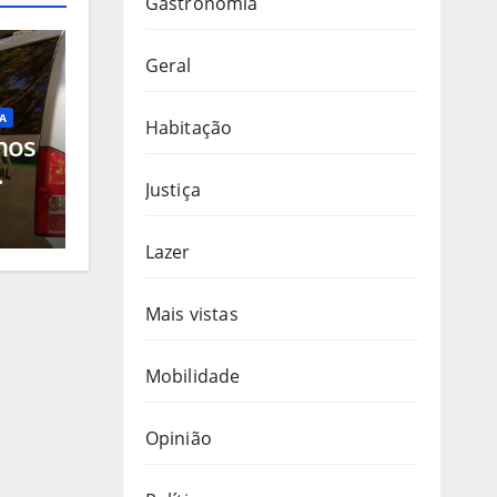
Gastronomia
Geral
A
Habitação
nos
Justiça
o
ico
e de
Lazer
Mais vistas
Mobilidade
Opinião