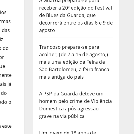
A Guarda prepara-se para
receber a 20ª edição do Festival
ios
de Blues da Guarda, que
ermas
decorrerá entre os dias 6 e 9 de
a das
agosto
iz
Trancoso prepara-se para
o do
acolher, (de 7 a 16 de agosto,)
or
mais uma edição da Feira de
que
São Bartolomeu, a feira franca
amente
mais antiga do país
is já
 do
A PSP da Guarda deteve um
homem pelo crime de Violência
odo o
Doméstica após agressão
grave na via pública
 este
Um jovem de 18 anos de