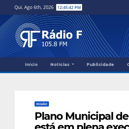
Skip
Qui. Ago 6th, 2026
12:45:44 PM
to
content
Início
Notícias
Publicidade
REGIÃO
Plano Municipal de
está em plena exe