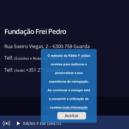
Fundação Frei Pedro
Rua Soeiro Viegas, 2 – 6300-758 Guarda
O website da Rádio F utiliza
Telf.
+351 271 221 468
(Estúdios e Redação)
cookies para melhorar e
Telf.
+351 271 214 043
(Sede)
personalizar a sua
+contactos
experiência de navegação.
Ao continuar a navegar está
a consentir a utilização de
cookies
mais informação
© Copyright 2025 Rádio F
Aceitar
RÁDIO F EM DIRETO