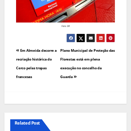
Foto: DR
Navegação
Em Almeida decorre a
Plano Municipal de Proteção das
de
recriação histórica do
Florestas está em plena
Cerco pelas tropas
execução no concelho da
artigos
francesas
Guarda
Related Post