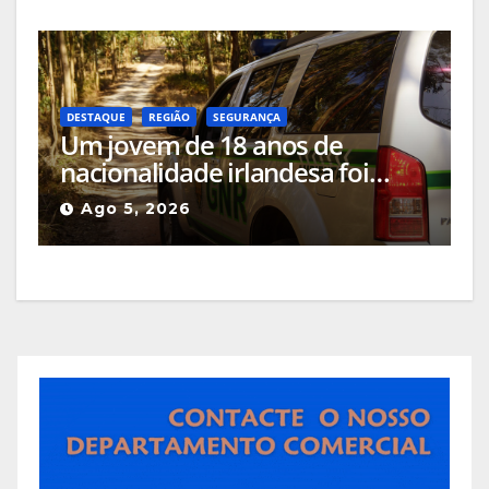
mais antiga do país
DESTAQUE
REGIÃO
SEGURANÇA
Um jovem de 18 anos de
nacionalidade irlandesa foi
detido pela GNR em Celorico da
Ago 5, 2026
Beira pelo crime de incêndio
rural