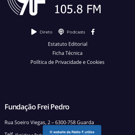
Direto
Podcasts
Estatuto Editorial
Ficha Técnica
Política de Privacidade e Cookies
Fundação Frei Pedro
Rua Soeiro Viegas, 2 – 6300-758 Guarda
O website da Rádio F utiliza
Telf.
+351 271 221 468
(Estúdios e Redação)