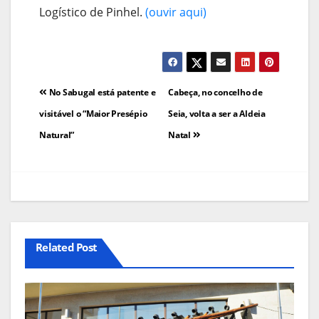
Logístico de Pinhel.
(ouvir aqui)
Navegação
No Sabugal está patente e
Cabeça, no concelho de
de
visitável o “Maior Presépio
Seia, volta a ser a Aldeia
Natural”
Natal
artigos
Related Post