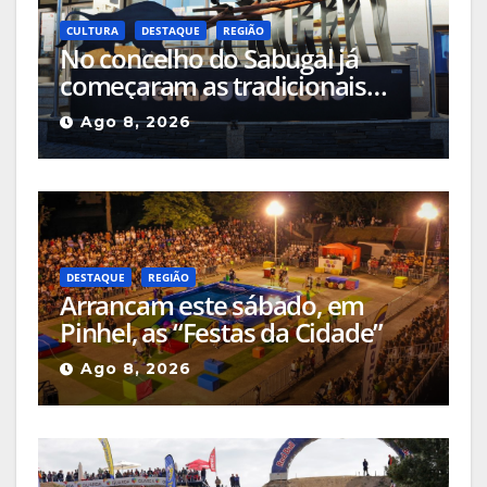
CULTURA
DESTAQUE
REGIÃO
No concelho do Sabugal já
começaram as tradicionais
capeias que prometem animar
Ago 8, 2026
o mês
DESTAQUE
REGIÃO
Arrancam este sábado, em
Pinhel, as “Festas da Cidade”
Ago 8, 2026