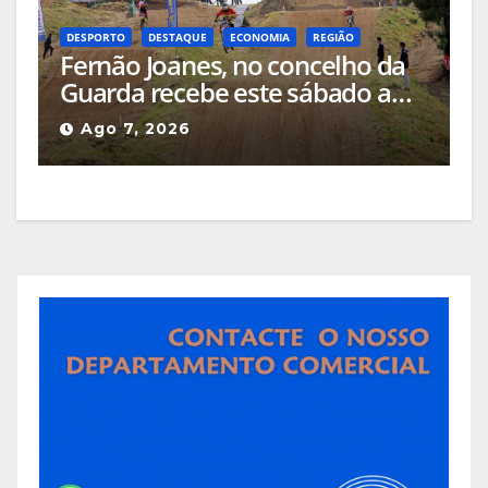
DESPORTO
DESTAQUE
ECONOMIA
REGIÃO
Fernão Joanes, no concelho da
Guarda recebe este sábado a
Etapa do Campeonato Nacional
Ago 7, 2026
de Supercross