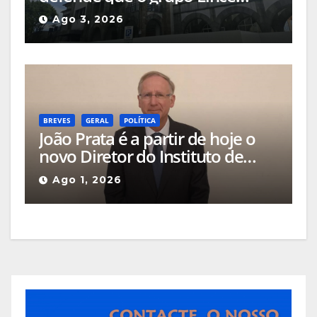
deveria apresentar, na cidade, o
Ago 3, 2026
projeto que pretende
implementar no Hotel Turismo
BREVES
GERAL
POLÍTICA
João Prata é a partir de hoje o
novo Diretor do Instituto de
Emprego e Formação
Ago 1, 2026
Profissional da Guarda