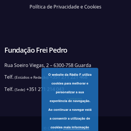
Política de Privacidade e Cookies
Fundação Frei Pedro
Rua Soeiro Viegas, 2 – 6300-758 Guarda
O website da Rádio F utiliza
Telf.
+351 271 221 468
(Estúdios e Redação)
cookies para melhorar e
Telf.
+351 271 214 043
(Sede)
personalizar a sua
+contactos
experiência de navegação.
Ao continuar a navegar está
a consentir a utilização de
cookies
mais informação
© Copyright 2025 Rádio F