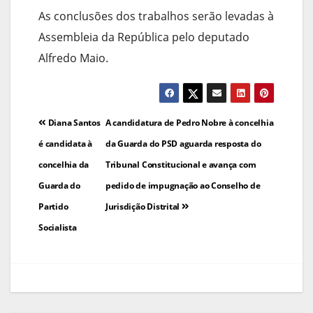
As conclusões dos trabalhos serão levadas à
Assembleia da República pelo deputado
Alfredo Maio.
Navegação
Diana Santos
A candidatura de Pedro Nobre à concelhia
de
é candidata à
da Guarda do PSD aguarda resposta do
concelhia da
Tribunal Constitucional e avança com
artigos
Guarda do
pedido de impugnação ao Conselho de
Partido
Jurisdição Distrital
Socialista