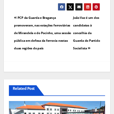
Navegação
PCP da Guarda e Bragança
João Vaz é um dos
de
promoveram, nas estações ferroviárias
candidatos à
de Mirandela e do Pocinho, uma sessão
concelhia da
artigos
pública em defesa da ferrovia nestas
Guarda do Partido
duas regiões do país
Socialista
Related Post