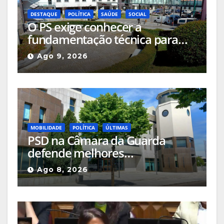
DESTAQUE
POLÍTICA
SAÚDE
SOCIAL
O PS exige conhecer a
fundamentação técnica para
uma eventual transferência do
Ago 9, 2026
Hospital de Seia para a
Misericórdia
MOBILIDADE
POLÍTICA
ÚLTIMAS
PSD na Câmara da Guarda
defende melhores
acessibilidades para pessoas
Ago 8, 2026
com mobilidade reduzida nos
locais públicos ou até nas
passadeiras