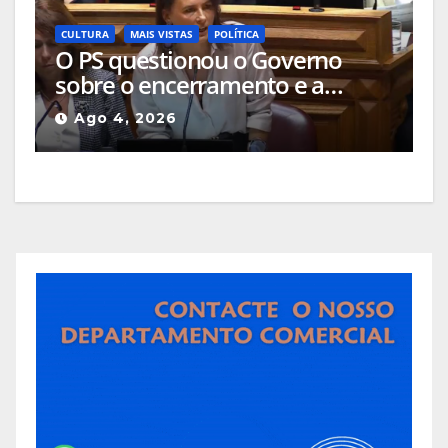
CULTURA
MAIS VISTAS
POLÍTICA
O PS questionou o Governo
sobre o encerramento e a
alteração de uso das salas de
Ago 4, 2026
cinema da Guarda