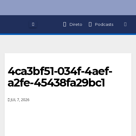
Skip
to
content
Direto
Podcasts
4ca3bf51-034f-4aef-
a2fe-45438fa29bc1
JUL 7, 2026