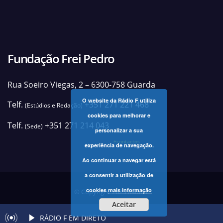
Fundação Frei Pedro
Rua Soeiro Viegas, 2 – 6300-758 Guarda
O website da Rádio F utiliza
Telf.
+351 271 221 468
(Estúdios e Redação)
cookies para melhorar e
Telf.
+351 271 214 043
(Sede)
personalizar a sua
+contactos
experiência de navegação.
Ao continuar a navegar está
a consentir a utilização de
cookies
mais informação
© Copyright 2025 Rádio F
Aceitar
RÁDIO F EM DIRETO